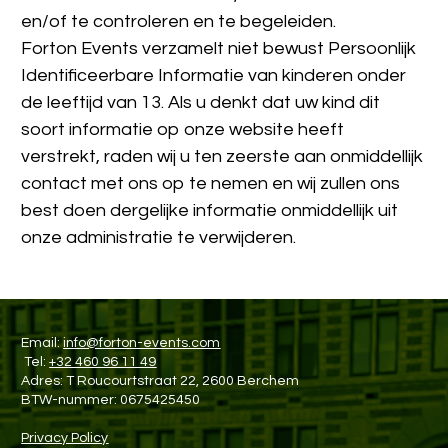
en/of te controleren en te begeleiden.
Forton Events verzamelt niet bewust Persoonlijk 
Identificeerbare Informatie van kinderen onder 
de leeftijd van 13. Als u denkt dat uw kind dit 
soort informatie op onze website heeft 
verstrekt, raden wij u ten zeerste aan onmiddellijk 
contact met ons op te nemen en wij zullen ons 
best doen dergelijke informatie onmiddellijk uit 
onze administratie te verwijderen.
Email: 
info@forton-events.com
 Tel: 
+32 460 96 11 49
Adres: T Roucourtstraat 22, 2600 Berchem
BTW-nummer: 0675425450
Privacy Policy